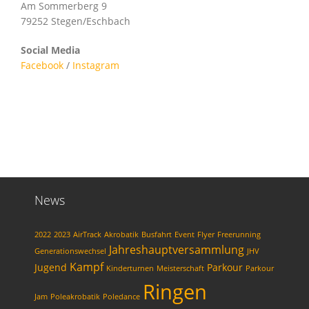
Am Sommerberg 9
79252 Stegen/Eschbach
Social Media
Facebook
/
Instagram
News
2022
2023
AirTrack
Akrobatik
Busfahrt
Event
Flyer
Freerunning
Jahreshauptversammlung
Generationswechsel
JHV
Kampf
Jugend
Parkour
Kinderturnen
Meisterschaft
Parkour
Ringen
Jam
Poleakrobatik
Poledance