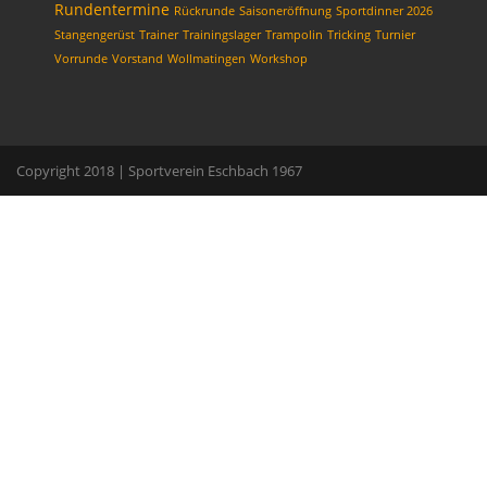
Rundentermine
Rückrunde
Saisoneröffnung
Sportdinner 2026
Stangengerüst
Trainer
Trainingslager
Trampolin
Tricking
Turnier
Vorrunde
Vorstand
Wollmatingen
Workshop
Copyright 2018 | Sportverein Eschbach 1967