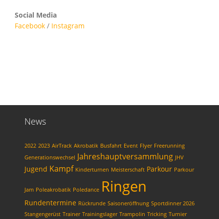
Social Media
Facebook
/
Instagram
News
2022
2023
AirTrack
Akrobatik
Busfahrt
Event
Flyer
Freerunning
Jahreshauptversammlung
Generationswechsel
JHV
Kampf
Jugend
Parkour
Kinderturnen
Meisterschaft
Parkour
Ringen
Jam
Poleakrobatik
Poledance
Rundentermine
Rückrunde
Saisoneröffnung
Sportdinner 2026
Stangengerüst
Trainer
Trainingslager
Trampolin
Tricking
Turnier