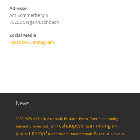
Adresse
Am Sommerberg 9
79252 Stegen/Eschbach
Social Media
Facebook
/
Instagram
News
2022
2023
AirTrack
Akrobatik
Busfahrt
Event
Flyer
Freerunning
Jahreshauptversammlung
Generationswechsel
JHV
Kampf
Jugend
Parkour
Kinderturnen
Meisterschaft
Parkour