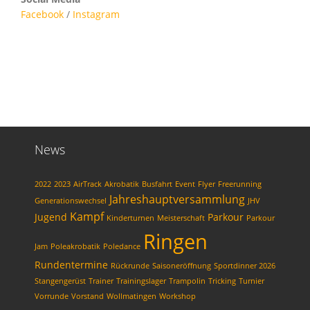
Facebook
/
Instagram
News
2022
2023
AirTrack
Akrobatik
Busfahrt
Event
Flyer
Freerunning
Jahreshauptversammlung
Generationswechsel
JHV
Kampf
Jugend
Parkour
Kinderturnen
Meisterschaft
Parkour
Ringen
Jam
Poleakrobatik
Poledance
Rundentermine
Rückrunde
Saisoneröffnung
Sportdinner 2026
Stangengerüst
Trainer
Trainingslager
Trampolin
Tricking
Turnier
Vorrunde
Vorstand
Wollmatingen
Workshop