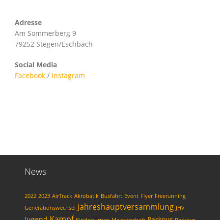
Adresse
Am Sommerberg 9
79252 Stegen/Eschbach
Social Media
Facebook
/
Instagram
News
2022
2023
AirTrack
Akrobatik
Busfahrt
Event
Flyer
Freerunning
Jahreshauptversammlung
Generationswechsel
JHV
Kampf
Jugend
Parkour